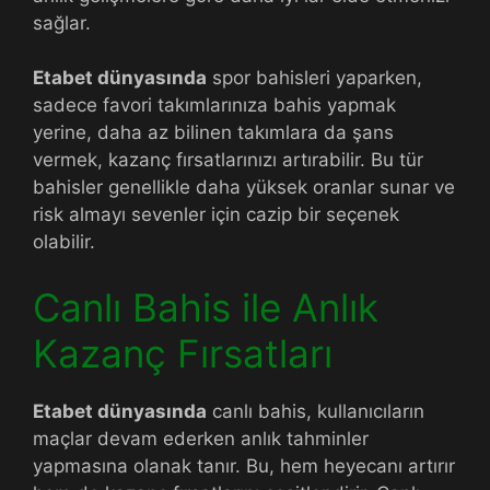
sağlar.
Etabet dünyasında
spor bahisleri yaparken,
sadece favori takımlarınıza bahis yapmak
yerine, daha az bilinen takımlara da şans
vermek, kazanç fırsatlarınızı artırabilir. Bu tür
bahisler genellikle daha yüksek oranlar sunar ve
risk almayı sevenler için cazip bir seçenek
olabilir.
Canlı Bahis ile Anlık
Kazanç Fırsatları
Etabet dünyasında
canlı bahis, kullanıcıların
maçlar devam ederken anlık tahminler
yapmasına olanak tanır. Bu, hem heyecanı artırır