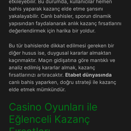
etkileyebilir. Bu durumda, kullanıcılar hemen
bahis yaparak kazanç elde etme şansını
yakalayabilir. Canlı bahisler, sporun dinamik
yapısından faydalanarak anlık kazanç fırsatlarını
değerlendirmek için harika bir yoldur.
Bu tür bahislerde dikkat edilmesi gereken bir
diğer husus ise, duygusal kararlar almaktan
kaçınmaktır. Maçın gidişatına göre mantıklı ve
analiz edilmiş kararlar almak, kazanç
fırsatlarınızı artıracaktır.
Etabet dünyasında
canlı bahis yaparken, doğru strateji ile kazanç
elde etmek mümkündür.
Casino Oyunları ile
Eğlenceli Kazanç